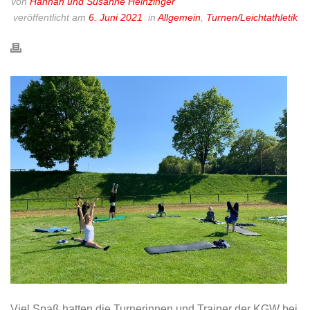
Von
Hannah und Susanne Heinzinger
veröffentlicht am
6. Juni 2021
in
Allgemein
,
Turnen/Leichtathletik
Viel Spaß hatten die Turnerinnen und Trainer der KGW bei