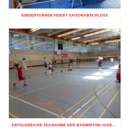
KINDERTURNEN FEIERT SAISONABSCHLUSS
ERFOLGREICHE TEILNAHME DER BADMINTON-JUGEND AM 10. SHUTTLE-CUP 2026 IN ERDWEG