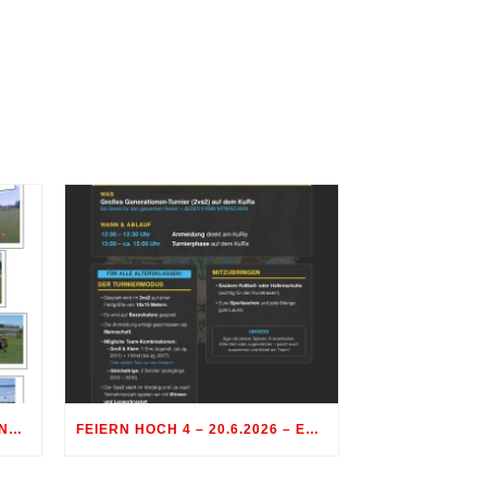
FEIERN HOCH 4 – GENERATIONENTURNIER FUSSBALL
FEIERN HOCH 4 – 20.6.2026 – ES IST WAS LOS AM SPORTGELÄNDE RÖHRMOOS