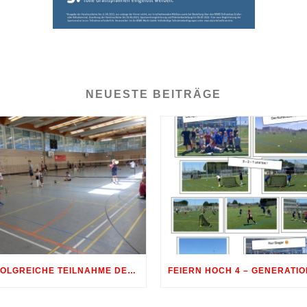
NEUESTE BEITRÄGE
ERFOLGREICHE TEILNAHME DER BADMINTON-JUGEND AM 10. SHUTTLE-CUP 2026 IN ERDWEG