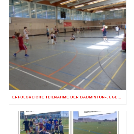
ERFOLGREICHE TEILNAHME DER BADMINTON-JUGEND AM 10. SHUTTLE-CUP 2026 IN ERDWEG