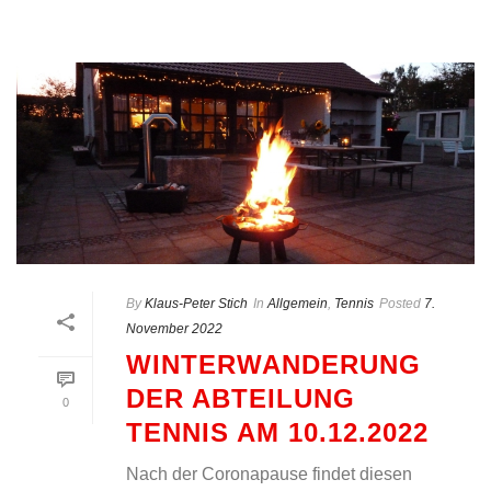
By
Klaus-Peter Stich
In
Allgemein
,
Tennis
Posted
7.
November 2022
WINTERWANDERUNG
DER ABTEILUNG
0
TENNIS AM 10.12.2022
Nach der Coronapause findet diesen