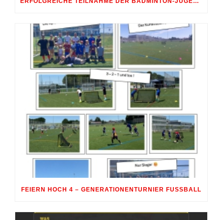
ERFOLGREICHE TEILNAHME DER BADMINTON-JUGEND AM 10. SHUTTLE-CUP 2026 IN ERDWEG
FEIERN HOCH 4 – GENERATIONENTURNIER FUSSBALL