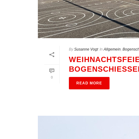
By
Susanne Vogt
In
Allgemein
,
Bogensch
WEIHNACHTSFEIE
BOGENSCHIESSEN
0
READ MORE