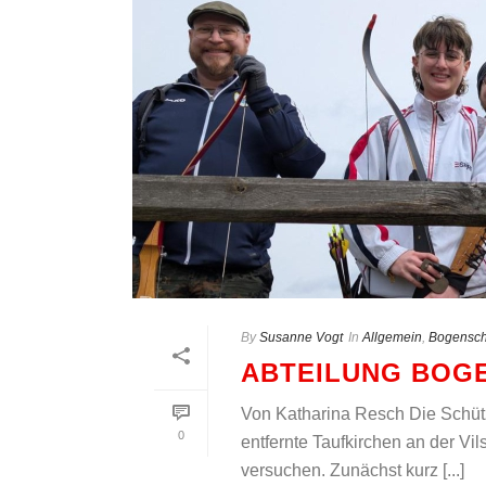
By
Susanne Vogt
In
Allgemein
,
Bogensch
ABTEILUNG BOG
Von Katharina Resch Die Schüt
0
entfernte Taufkirchen an der Vi
versuchen. Zunächst kurz [...]