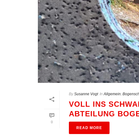
By
Susanne Vogt
In
Allgemein
,
Bogensch
VOLL INS SCHWA
ABTEILUNG BOGE
0
READ MORE