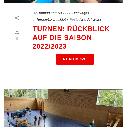
By
Hannah und Susanne Heinzinger
In
Turnen/Leichtathletik
Posted
29. Juli 2023
TURNEN: RÜCKBLICK
AUF DIE SAISON
0
2022/2023
READ MORE