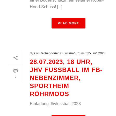
einer Bogenschützin ein seltener Robin-
Hood-Schuss! [...]
READ MORE
By
Evi Hechendorfer
In
Fussball
Posted
25. Juli 2023
28.07.2023, 18 UHR,
JHV FUSSBALL IM FB-N
EBENZIMMER, S
0
PORTHEIM R
ÖHRMOOS
Einladung Jhvfussball 2023