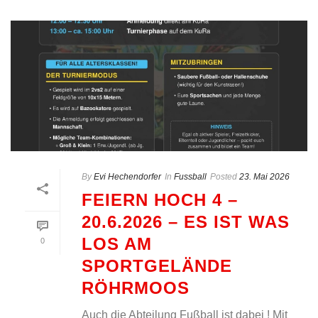
By
Evi Hechendorfer
In
Fussball
Posted
23. Mai 2026
FEIERN HOCH 4 –
20.6.2026 – ES IST WAS
LOS AM
0
SPORTGELÄNDE
RÖHRMOOS
Auch die Abteilung Fußball ist dabei ! Mit