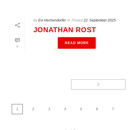
By
Evi Hechendorfer
In
Posted
22. September 2025
JONATHAN ROST
READ MORE
0
1
2
3
4
5
6
7