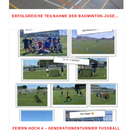
ERFOLGREICHE TEILNAHME DER BADMINTON-JUGEND AM 10. SHUTTLE-CUP 2026 IN ERDWEG
FEIERN HOCH 4 – GENERATIONENTURNIER FUSSBALL