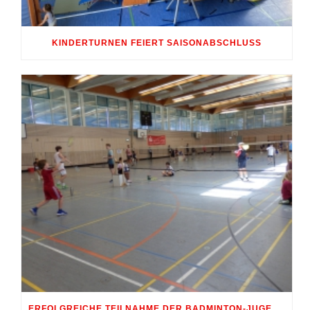
KINDERTURNEN FEIERT SAISONABSCHLUSS
ERFOLGREICHE TEILNAHME DER BADMINTON-JUGEND AM 10. SHUTTLE-CUP 2026 IN ERDWEG