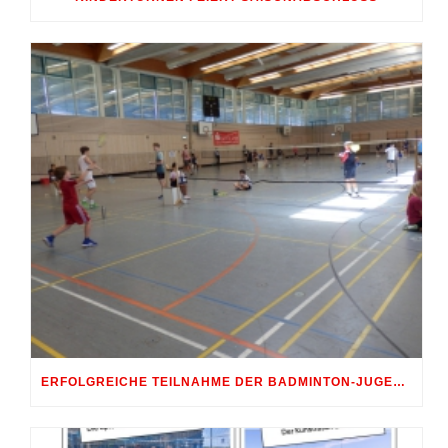
ERFOLGREICHE TEILNAHME DER BADMINTON-JUGEND AM 10. SHUTTLE-CUP 2026 IN ERDWEG