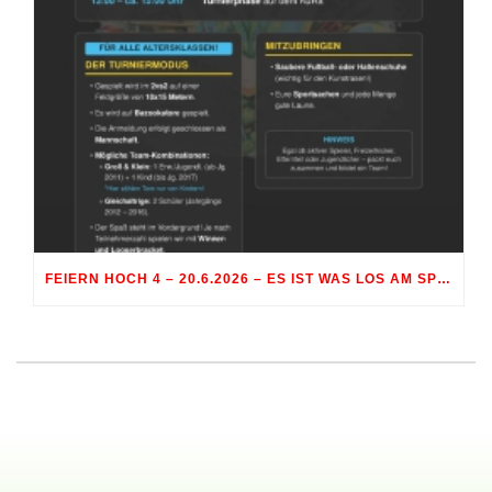
FEIERN HOCH 4 – 20.6.2026 – ES IST WAS LOS AM SPORTGELÄNDE RÖHRMOOS