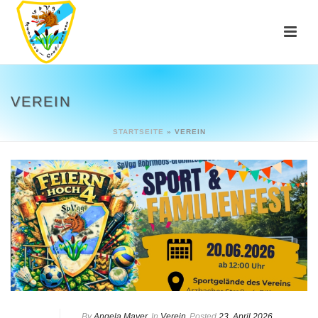
VEREIN
STARTSEITE
»
VEREIN
By
Angela Mayer
In
Verein
Posted
23. April 2026