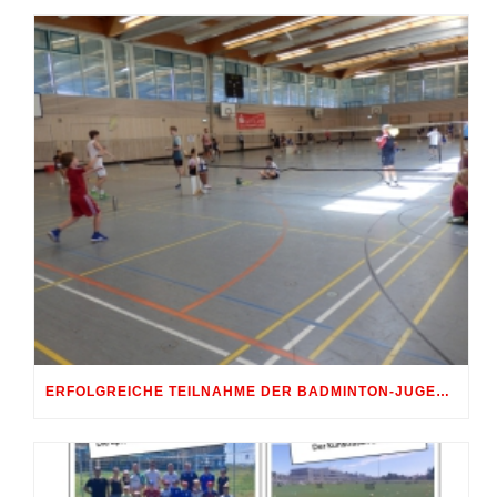
ERFOLGREICHE TEILNAHME DER BADMINTON-JUGEND AM 10. SHUTTLE-CUP 2026 IN ERDWEG