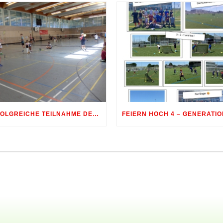
ERFOLGREICHE TEILNAHME DER BADMINTON-JUGEND AM 10. SHUTTLE-CUP 2026 IN ERDWEG