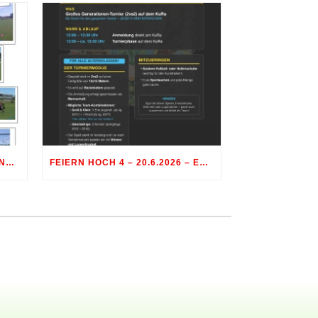
FEIERN HOCH 4 – GENERATIONENTURNIER FUSSBALL
FEIERN HOCH 4 – 20.6.2026 – ES IST WAS LOS AM SPORTGELÄNDE RÖHRMOOS