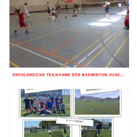
ERFOLGREICHE TEILNAHME DER BADMINTON-JUGEND AM 10. SHUTTLE-CUP 2026 IN ERDWEG