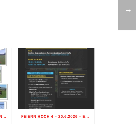
FEIERN HOCH 4 – GENERATIONENTURNIER FUSSBALL
FEIERN HOCH 4 – 20.6.2026 – ES IST WAS LOS AM SPORTGELÄNDE RÖHRMOOS