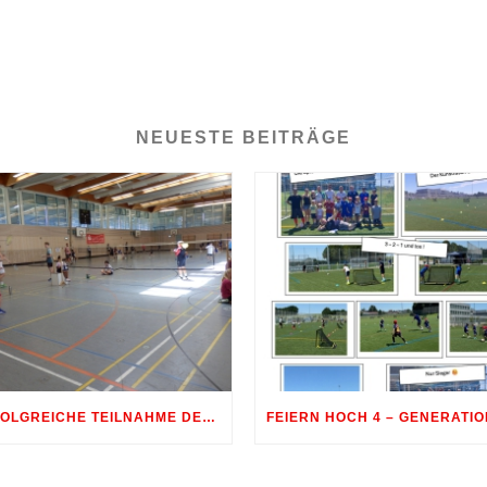
NEUESTE BEITRÄGE
ERFOLGREICHE TEILNAHME DER BADMINTON-JUGEND AM 10. SHUTTLE-CUP 2026 IN ERDWEG