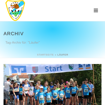
ARCHIV
Tag-Archiv für: "Läufer"
STARTSEITE
»
LÄUFER