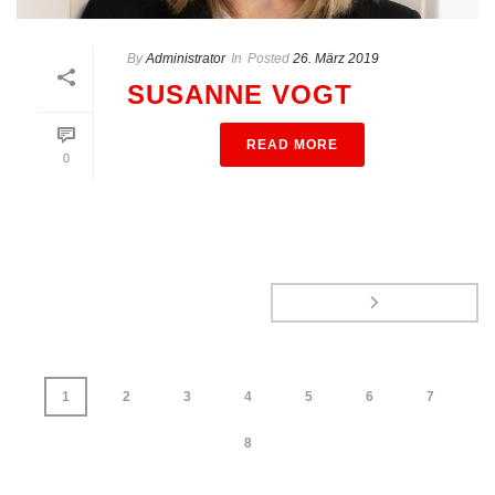
By
Administrator
In
Posted
26. März 2019
SUSANNE VOGT
READ MORE
0
1
2
3
4
5
6
7
8