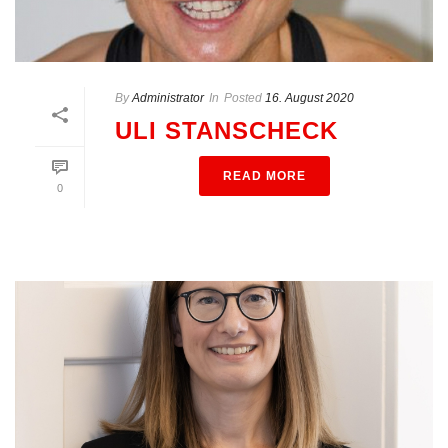
By
Administrator
In
Posted
16. August 2020
ULI STANSCHECK
READ MORE
0