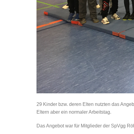
29 Kinder bzw. deren Elten nutzten das Angeb
Eltern aber ein normaler Arbeitstag.
Das Angebot war für Mitglieder der SpVgg Röh