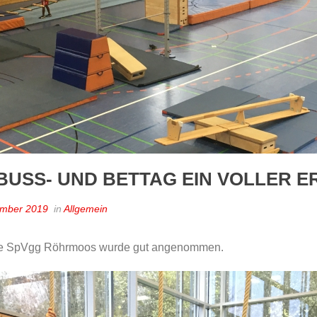
USS- UND BETTAG EIN VOLLER ER
ember 2019
in
Allgemein
die SpVgg Röhrmoos wurde gut angenommen.