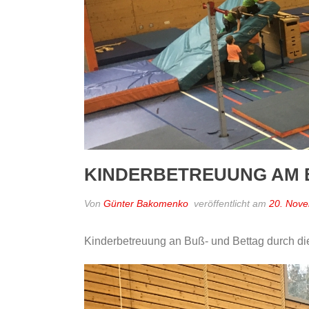
KINDERBETREUUNG AM B
Von
Günter Bakomenko
veröffentlicht am
20. Nov
Kinderbetreuung an Buß- und Bettag durch 