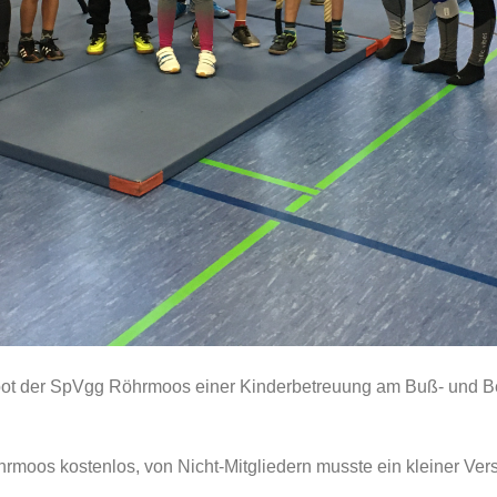
ot der SpVgg Röhrmoos einer Kinderbetreuung am Buß- und Bettag
rmoos kostenlos, von Nicht-Mitgliedern musste ein kleiner Vers