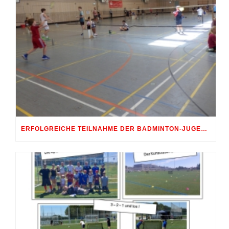
ERFOLGREICHE TEILNAHME DER BADMINTON-JUGEND AM 10. SHUTTLE-CUP 2026 IN ERDWEG