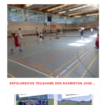
ERFOLGREICHE TEILNAHME DER BADMINTON-JUGEND AM 10. SHUTTLE-CUP 2026 IN ERDWEG