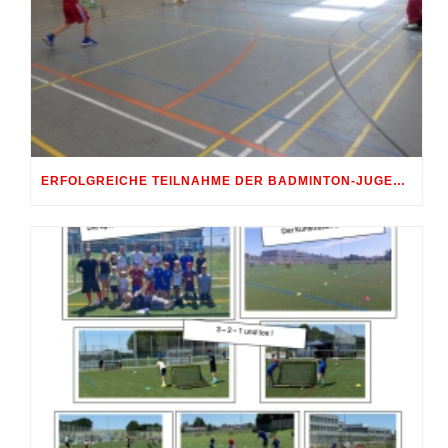
ERFOLGREICHE TEILNAHME DER BADMINTON-JUGEND AM 10. SHUTTLE-CUP 2026 IN ERDWEG