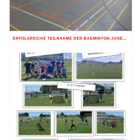
ERFOLGREICHE TEILNAHME DER BADMINTON-JUGEND AM 10. SHUTTLE-CUP 2026 IN ERDWEG