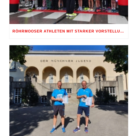
RÖHRMOOSER ATHLETEN MIT STARKER VORSTELLUNG BEIM INDERSDORFER STRASSENLAUF