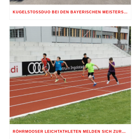
KUGELSTOSSDUO BEI DEN BAYERISCHEN MEISTERSCHAFTEN GESTARTET
RÖHRMOOSER LEICHTATHLETEN MELDEN SICH ZURÜCK AUF DER WETTKAMPFBÜHNE