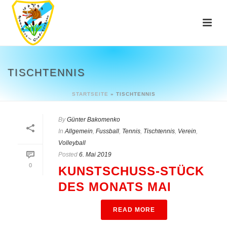
TISCHTENNIS
STARTSEITE
»
TISCHTENNIS
By
Günter Bakomenko
In
Allgemein
,
Fussball
,
Tennis
,
Tischtennis
,
Verein
,
Volleyball
Posted
6. Mai 2019
0
KUNSTSCHUSS-STÜCK
DES MONATS MAI
READ MORE