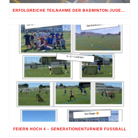
ERFOLGREICHE TEILNAHME DER BADMINTON-JUGEND AM 10. SHUTTLE-CUP 2026 IN ERDWEG
FEIERN HOCH 4 – GENERATIONENTURNIER FUSSBALL